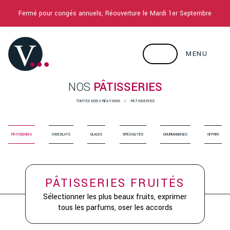
Fermé pour congés annuels, Réouverture le Mardi 1er Septembre
MENU
NOS
PÂTISSERIES
TOUTES NOS CRÉATIONS
PÂTISSERIES
PÂTISSERIES
CHOCOLATS
GLACES
SPÉCIALITÉS
GOURMANDISES
OFFRIR
PÂTISSERIES FRUITÉS