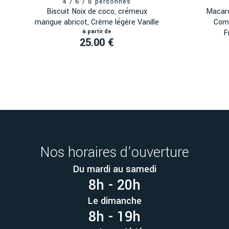
Biscuit Noix de coco, crémeux
Macaro
mangue abricot, Crème légère Vanille
Comp
F
25.00 €
Nos horaires d’ouverture
Du mardi au samedi
8h - 20h
Le dimanche
8h - 19h